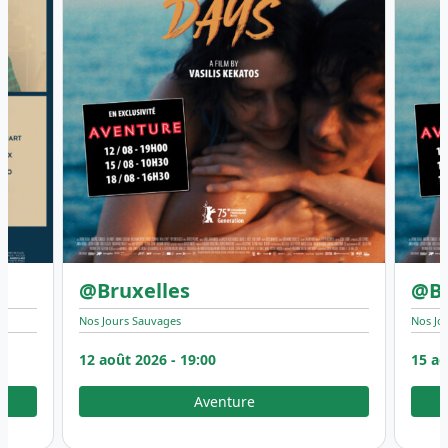
@Bruxelles
@Br
Nos Jours Sauvages
Nos Jo
12 août 2026 - 19:00
15 ao
Aventure