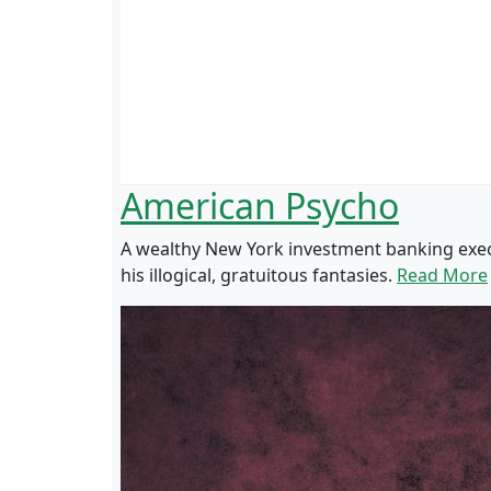
American Psycho
A wealthy New York investment banking execu
his illogical, gratuitous fantasies.
Read More