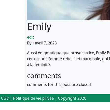
Emily
edit
By
•
avril 7, 2023
Aussi énigmatique que provocatrice, Emily B
cette jeune femme rebelle et marginale, qui l
à la féminité.
comments
comments for this post are closed
CGV
|
Politique de vie privée
| Copyright 2026