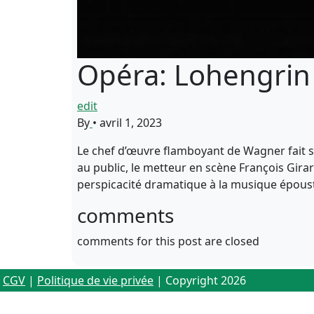
Opéra: Lohengrin
edit
By
•
avril 1, 2023
Le chef d’œuvre flamboyant de Wagner fait so
au public, le metteur en scène François Gira
perspicacité dramatique à la musique épou
comments
comments for this post are closed
CGV
|
Politique de vie privée
| Copyright 2026