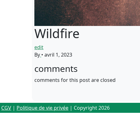
Wildfire
edit
By
•
avril 1, 2023
comments
comments for this post are closed
CGV
|
Politique de vie privée
| Copyright 2026