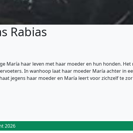
as Rabias
arige María haar leven met haar moeder en hun honden. Het m
iervoeters. In wanhoop laat haar moeder María achter in e
aat jegens haar moeder en María leert voor zichzelf te zorg
ht 2026