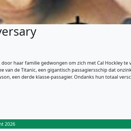
versary
t door haar familie gedwongen om zich met Cal Hockley te 
zee van de Titanic, een gigantisch passagiersschip dat onzi
son, een derde klasse-passagier. Ondanks hun totaal versc
ht 2026