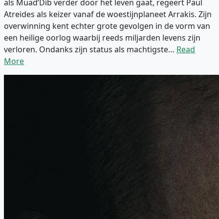
als Muad’Dib verder door het leven gaat, regeert Paul
Atreides als keizer vanaf de woestijnplaneet Arrakis. Zijn
overwinning kent echter grote gevolgen in de vorm van
een heilige oorlog waarbij reeds miljarden levens zijn
verloren. Ondanks zijn status als machtigste…
Read
More