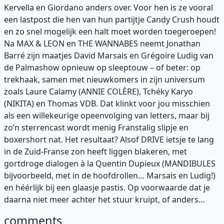
Kervella en Giordano anders over. Voor hen is ze vooral
een lastpost die hen van hun partijtje Candy Crush houdt
en zo snel mogelijk een halt moet worden toegeroepen!
Na MAX & LEON en THE WANNABES neemt Jonathan
Barré zijn maatjes David Marsais en Grégoire Ludig van
de Palmashow opnieuw op sleeptouw – of beter: op
trekhaak, samen met nieuwkomers in zijn universum
zoals Laure Calamy (ANNIE COLÈRE), Tchéky Karyo
(NIKITA) en Thomas VDB. Dat klinkt voor jou misschien
als een willekeurige opeenvolging van letters, maar bij
zo’n sterrencast wordt menig Franstalig slipje en
boxershort nat. Het resultaat? Alsof DRIVE ietsje te lang
in de Zuid-Franse zon heeft liggen blakeren, met
gortdroge dialogen à la Quentin Dupieux (MANDIBULES
bijvoorbeeld, met in de hoofdrollen… Marsais en Ludig!)
en héérlijk bij een glaasje pastis. Op voorwaarde dat je
daarna niet meer achter het stuur kruipt, of anders…
comments