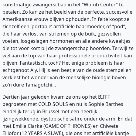
kunstmatige zwangerschap in het “Womb Center” te
betalen. Zo kan ze het beeld van de perfecte, succesvolle
Amerikaanse vrouw blijven ophouden. In feite koopt ze
zichzelf een ‘portable’ artificiële baarmoeder, of “pod”,
die haar verlost van striemen op de buik, gezwollen
voeten, losgeslagen hormonen en alle andere kwaaltjes
die tot voor kort bij de zwangerschap hoorden. Terwijl ze
wel aan de top van haar professionele productiviteit kan
blijven. Fantastisch, toch? Het enige probleem is haar
echtgenoot Aly. Hij is een beetje van de oude stempel en
verkiest het wonder van de menselijke biologie boven
zo’n dure Tamagotchi…
Dertien jaar geleden kwam ze ons op het BIFFF
begroeten met COLD SOULS en nu is Sophie Barthes
eindelijk terug in Brussel met een heerlijk
ijzingwekkende, dystopische satire onder de arm. En dat
met Emilia Clarke (GAME OF THRONES) en Chiwetel
Eijiofor (12 YEARS A SLAVE), die ons het artificiële kantje